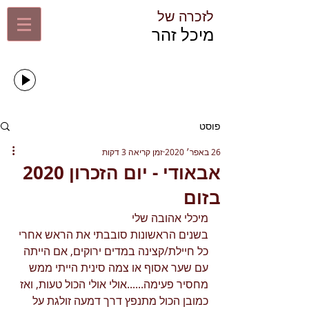
לזכרה של​
​מיכל זהר​
שירים שמיכל אהבה
זמרים ישראלים
00:00
00:00
פוסט
26 באפר׳ 2020
זמן קריאה 3 דקות
אבאודי - יום הזכרון 2020
בזום
מיכלי אהובה שלי 
בשנים הראשונות סובבתי את הראש אחרי 
כל חיילת/קצינה במדים ירוקים, אם הייתה 
עם שער אסוף או צמה סינית הייתי ממש 
מחסיר פעימה......אולי אולי הכול טעות, ואז 
כמובן הכול מתנפץ דרך דמעה זולגת על 