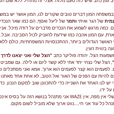
יב גפן כתב שיש לזה טעם מלוח. אצלי זה מתחיל ללא שום הכ
 השנים יש במשפחה המון דברים טובים שקורים לנו, המון אושר יש ב
מית
 של הגר ואיתי 
ותמר
 של ליעל ואסף, הם כמו שאר הנכדים
ם. כמה מרגש לשמוע את הנכדים מדברים על דודה מיכל. אני 
ארת, עם המון אהבה כמו שידעת להעניק לכול הסביבה. אבל...
י האושר הגדולים ביותר, ההתכנסויות המשפחתיות, כולם ללא 
 בזווית העין.
"הצל שלי ואני יצאנו לדרך 
, הצל שלי נצחי יחד אתי ללא קשר ליום או לילה. גם שמביטי
 לפעמים הוא קצר לפעמים הוא ארוך. אמא ואני מסתכלים וצ
ם להיות עם הפנים של האור ואל הטוב, לא אחת אחד מאתנו 
 יש לנו האחד את השנייה כדי להתכוונן שוב למקום הנכון. כדי
על ידו.
11 שנים שבהתנהלות שלי אין מפה, אין WAZE אני מתנהל בנושא הזה ע
נהל כל עוד אני חי....נווט ארוך שלא מוביל לשום מקום.