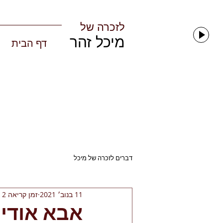
לזכרה של​
לים
​מיכל זהר​
00:
דף הבית
דברים לזכרה של מיכל
11 בנוב׳ 2021
זמן קריאה 2 דקות
אבא אודי י