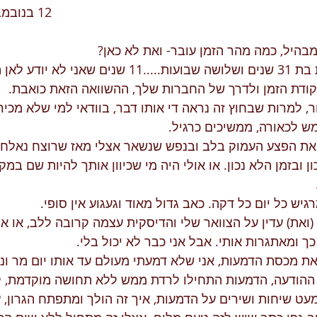
היום היית צריכה להיות בת 31 שנים ושלושה שבועות.....11 ש
נקודת הזמן ולדרך של החברות שלך, ההשוואה הזאת כואבת.
ר, למרות שבחוץ זה נראה די אותו דבר, בוודאי למי שלא מכיר
ש לכאורה, ממשיכים כרגיל.
 את הפצע העמוק בלב ובנפש שנשאר אצלי מאז שרוצח נאלח 
ן ובזמן הלא נכון. או אולי היה מי שכיוון אותך להיות שם במקו
גיש כל יום כל דקה. כאב גדול מאוד וגעגוע אין סופי.
את) עדין על הצוואר שלי והדיסקית עצמה קרובה ללב, או אול
 ומאתגרות אותי. אבל אני כבר לא יכול בלי.
 את מכסת הדמעות, אני שלא דמעתי מעולם עד אותו יום מר ונ
ת ההודעה, הדמעות התחילו לרדת ממש ללא תחושה מוקדמת, ל
ט שיחות ושירים על הדמעות, איך זה הולך ומתפתח הגרון, ע