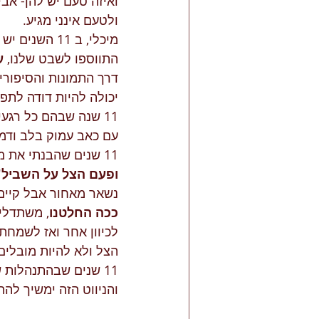
ואיזה טעם יש להן- אב
ולטעם אינני מגיע.
מיכלי, ב 11
התווספו לשבט שלנו, 
ע
דרך התמונות והסיפורי
יכולה להיות דודה לתפ
11 שנה שבהם כל רגע
עם כאב עמוק בלב ודמעה
11 שנים שהבנתי את משמעות הצל. יהודה פוליקר כתב 
ופעם הצל על השביל"
נשאר מאחור אבל קיים.
ככה החלטנו
, משתדלי
לכיוון אחר ואז לשמחתי
הצל ולא להיות מובלים 
והניווט הזה ימשיך להת